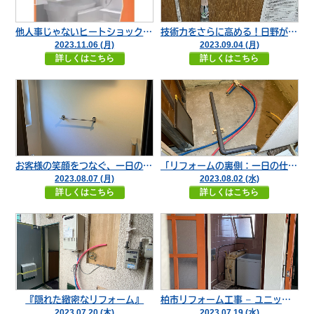
他人事じゃないヒートショックから自分や大切な人を守るためにできるリフォーム
技術力をさらに高める！日野がガススペシャリスト講習に参加
2023.11.06 (月)
2023.09.04 (月)
詳しくはこちら
詳しくはこちら
お客様の笑顔をつなぐ、一日の成果
「リフォームの裏側：一日の仕事の流れ」
2023.08.07 (月)
2023.08.02 (水)
詳しくはこちら
詳しくはこちら
『隠れた緻密なリフォーム』
柏市リフォーム工事 – ユニットバスと浴室改装のスペシャリスト、照井将司の一日
2023.07.20 (木)
2023.07.19 (水)