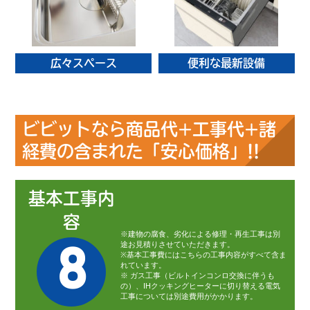
広々スペース
便利な最新設備
ビビットなら商品代+工事代+諸
経費の含まれた「安心価格」!!
基本工事内
容
※建物の腐食、劣化による修理・再生工事は別
途お見積りさせていただきます。
8
※基本工事費にはこちらの工事内容がすべて含ま
れています。
※ ガス工事（ビルトインコンロ交換に伴うも
の）、IHクッキングヒーターに切り替える電気
工事については別途費用がかかります。