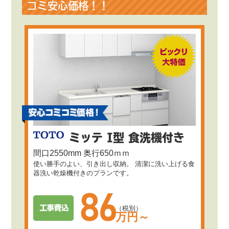
コミ安心価格！！
ミッテ I型 食洗機付き
間口2550mm 奥行650ｍｍ
使い勝手のよい、引き出し収納。 清潔に洗い上げる食
器洗い乾燥機付きのプランです。
86
（税別）
万円～