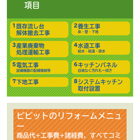
項目
既存流し台
養生工事
解体撤去工事
床・壁・下地
産業廃棄物
水道工事
処理運輸工事
給水・給湯・排水
電気工事
キッチンパネル
設備機器の配線接続等
目地なく汚れも一拭き
下地工事
システムキッチン
取付設置
ビビットのリフォームメニュ
ー
商品代+工事費+諸経費、すべてコミ