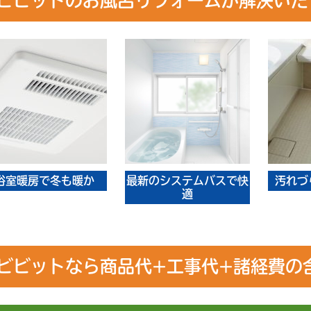
ビビットのお風呂リフォームが解決いたし
浴室暖房で冬も暖か
最新のシステムバスで快
汚れづ
適
ビビットなら商品代+工事代+諸経費の含