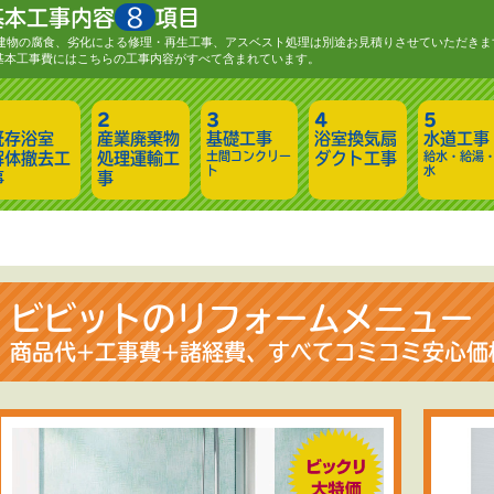
8
基本工事内容
項目
建物の腐食、劣化による修理・再生工事、アスベスト処理は別途お見積りさせていただきま
基本工事費にはこちらの工事内容がすべて含まれています。
既存浴室
産業廃棄物
基礎工事
浴室換気扇
水道工事
解体撤去工
処理運輸工
土間コンクリー
ダクト工事
給水・給湯
ト
水
事
事
ビビットのリフォームメニュー
商品代+工事費+諸経費、すべてコミコミ安心価