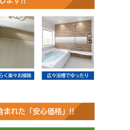
ます!!
らく楽々お掃除
広々浴槽でゆったり
まれた「安心価格」!!