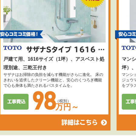
サザナSタイプ 1616 ユニットバス 三乾王付き
戸建て用、1616サイズ（1坪）、アスベスト処
マンシ
理別途、三乾王付き
坪）
サザナはお掃除の負担を減らす機能がさらに進化。 床の
マンシ
きれいを追求したクリーン機能と、安心のくつろぎ機能
ジュウ
で心も身体も満たされるバスタイムを。
をプラ
98
（税別）
万円～
詳細はこちら