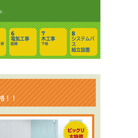
す。
電気工事
木工事
システムバ
・排
配線
下地
ス
組立設置
格！！