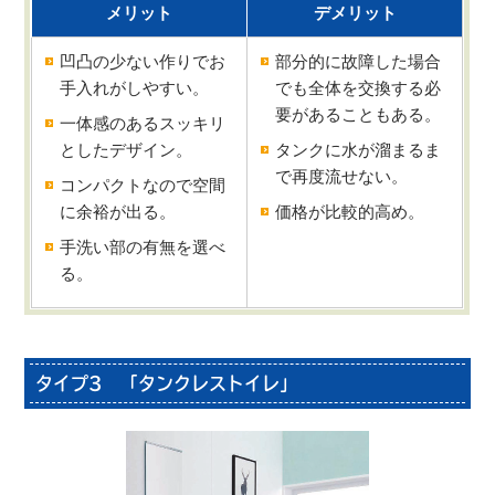
メリット
デメリット
凹凸の少ない作りでお
部分的に故障した場合
手入れがしやすい。
でも全体を交換する必
要があることもある。
一体感のあるスッキリ
としたデザイン。
タンクに水が溜まるま
で再度流せない。
コンパクトなので空間
に余裕が出る。
価格が比較的高め。
手洗い部の有無を選べ
る。
タイプ3 「タンクレストイレ」