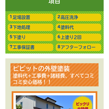
項目
足場設置
高圧洗浄
下地処理
塗料代
下塗り
上塗り2回
工事保証書
アフターフォロー
ビビットの外壁塗装
塗料代+工事費+諸経費、すべてコミ
コミ安心価格！！