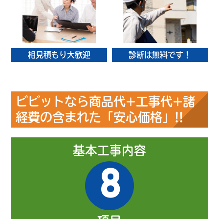
相見積もり大歓迎
診断は無料です！
ビビットなら商品代+工事代+諸
経費の含まれた「安心価格」!!
基本工事内容
8