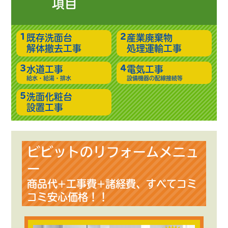
項目
既存洗面台
産業廃棄物
解体撤去工事
処理運輸工事
水道工事
電気工事
給水・給湯・排水
設備機器の配線接続等
洗面化粧台
設置工事
ビビットのリフォームメニュ
ー
商品代+工事費+諸経費、すべてコミ
コミ安心価格！！