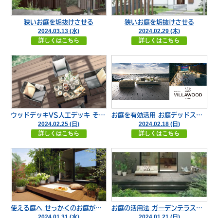
狭いお庭を垢抜けさせる
狭いお庭を垢抜けさせる
2024.03.13 (水)
2024.02.29 (木)
詳しくはこちら
詳しくはこちら
ウッドデッキVS人工デッキ それぞれのメリットデメリット
お庭を有効活用 お庭デッドスペースになってない？
2024.02.25 (日)
2024.02.18 (日)
詳しくはこちら
詳しくはこちら
使える庭へ せっかくのお庭がデットスペースになる前に
お庭の活用法 ガーデンテラス定番 ウッドデッキor“タイルデッキ”
2024.01.31 (水)
2024.01.21 (日)