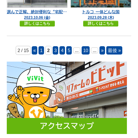
選んで正解、絶対便利な“宅配ポスト”
トルコ 一体どんな国
2023.10.06 (金)
2023.09.28 (木)
詳しくはこちら
詳しくはこちら
2 / 15
«
1
2
3
4
5
...
10
...
»
最後 »