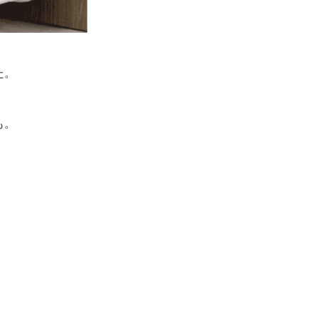
た。
も。