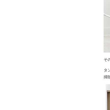
そ
タ
掃