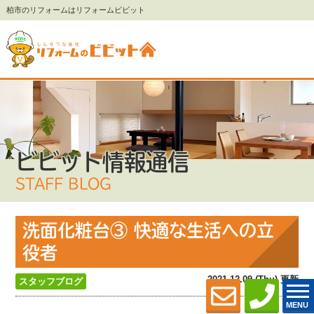
柏市のリフォームはリフォームビビット
ビビット情報通信
STAFF BLOG
洗面化粧台③ 快適な生活への立
役者
2021.12.09 (Thu) 更新
スタッフブログ
MENU