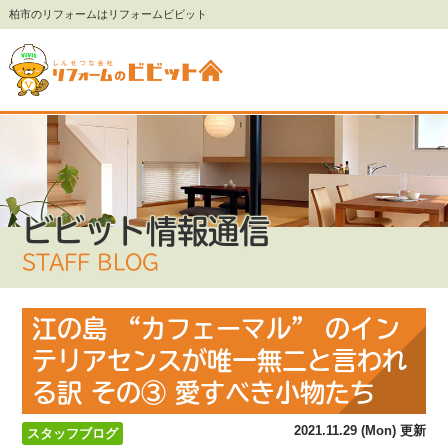
柏市のリフォームはリフォームビビット
ビビット情報通信
STAFF BLOG
江の島 “カフェーマル” のイン
テリアセンスが唯一無二と言われ
る訳 その③ 愛すべき小物たち
2021.11.29 (Mon) 更新
スタッフブログ