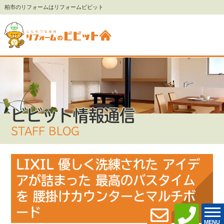
柏市のリフォームはリフォームビビット
ビビット情報通信
STAFF BLOG
LIXIL 優しく洗練された アイデ
アが詰まった 最高のバスタイム
を 腰掛けカウンターとマルチボ
ード
MENU