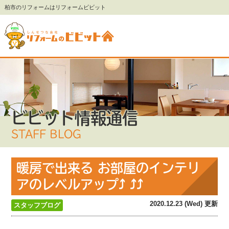
柏市のリフォームはリフォームビビット
ビビット情報通信
STAFF BLOG
暖房で出来る お部屋のインテリ
アのレベルアップ⤴︎ ⤴︎⤴︎
2020.12.23 (Wed) 更新
スタッフブログ