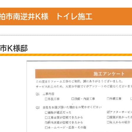
柏市南逆井K様 トイレ施工
市K様邸