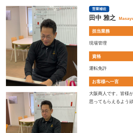
営業補佐
田中 雅之
Masayu
担当業務
現場管理
資格
運転免許
お客様へ一言
大阪商人です。皆様
思ってもらえるよう